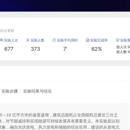
日0点更新
实验人次
实验人数
实验平均用时
实验完成率
实验





按人次 6
677
373
7'
62%
按人数 9
实验步骤
实验结果与结论
5～16 亿平方米的速度递增，建筑总能耗占全国能耗总量近三分之
效，对节能减排和实现能源可持续发展具有重要意义。本实验是以别
对象，融合光伏发电、风力发电和储能的综合应用，建设的从发电元