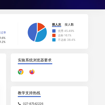
按人次
按人数
优秀
45.49
%
通过率
达标
16.1
%
1.6%
不达标
38.4
%
1.2%
实验系统浏览器要求
教学支持热线
027-87542226
