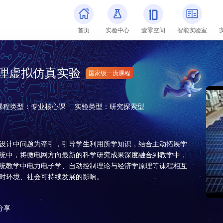



首页
实验中心
壹零空间
智能实验室
理虚拟仿真实验
国家级一流课程
课程类型：专业核心课
实验类型：研究探索型
设计中问题为牵引，引导学生利用所学知识，结合主动拓展学
统中，将微电网方向最新的科学研究成果深度融合到教学中，
统教学中电力电子学、自动控制理论与经济学原理等课程相互
对环境、社会可持续发展的影响。
分享