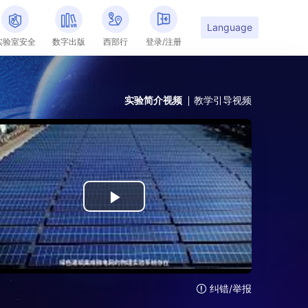


Language
实验室安全
数字出版
西部行
登录/注册
实验简介视频
教学引导视频
Play
Video
纠错/举报
