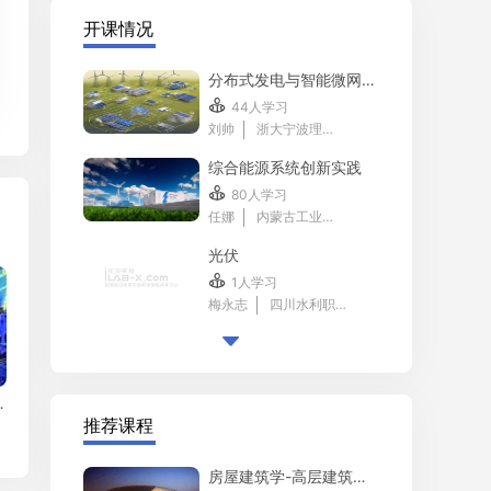
开课情况
分布式发电与智能微网-实验2

44人学习
刘帅
浙大宁波理工学院
综合能源系统创新实践

80人学习
任娜
内蒙古工业大学
光伏

1人学习
梅永志
四川水利职业技术学院

化虚拟仿真实验
推荐课程
房屋建筑学-高层建筑防火设计虚拟仿真