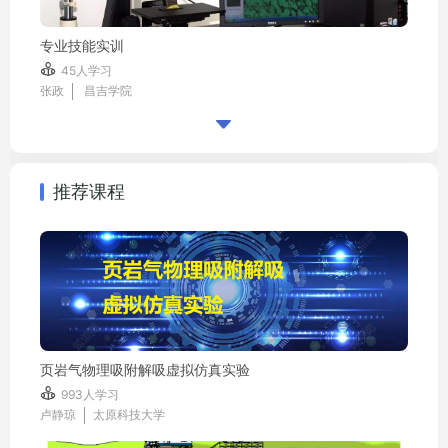
专业技能实训

45人学习
张政
昌吉学院

推荐课程
页岩气物理吸附解吸虚拟仿真实验

993人学习
卢静琼
太原科技大学