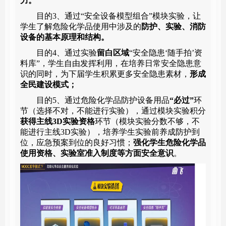
力
。
目的3、通过“安全设备模型组合”模块实验，让
学生了解危险化学品使用中涉及的
防护、实验、消防
设备的基本原理和结构。
目的4、通过实验
留白区域
“安全隐患
‘
随手拍
’
资
料库”，学生自由发挥利用，在培养日常安全隐患意
识的同时，为下届学生积累更多安全隐患素材，
形成
全民建设模式；
目的
5
、通过危险化学品防护设备用品
“
必过
”
环
节（选择不对，不能进行实验），通过模块实验积分
获得主线3D
实验资格
环节（模块实验分数不够，不
能进行主线3D实验），
培养
学生实验前养成防护到
位，应急预案到位的良好习惯；
强化学生危险化学品
使用资格、实验室准入制度等方面安全意识
。