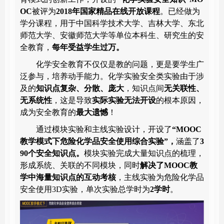
OC
被评为
2018
年国家精品在线开放课程
。已经做为
学分课程，用于中国科学技术大学、吉林大学、东北
师范大学、安徽师范大学等单位本科生、研究生的安
全教育，
每年受益学生过
万。
化学安全教育不仅仅是教的问题，更是要学生广
泛参与，培养动手能力。化学实验安全类实验由于涉
及的
知识点复杂、分散、庞大
，知识点间
无关联性、
无系统性
，这是导致
实际实验无法开设
的根本原因，
成为安全教育的
最大遗憾
！
通过模块实验和主线实验设计，开设了
“
MOOC
教学模式下危险化学品安全使用综合实验”，
涵盖了
3
90
个安全知识点
。
模块实验完成大量知识点的梳理，
形成系统、关联的不同模块，同时
解决了
MOOC
教
学中海量知识点的互动考核
，主线实验为危险化学品
安全使用
3D
实验，单次实验总学时为
2
学时
。