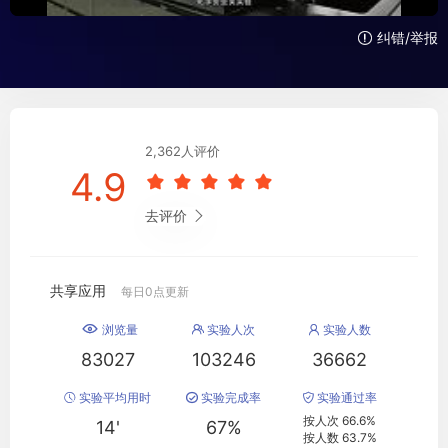
纠错/举报

2
,
362人评价
4.9





去评价

共享应用
每日0点更新
浏览量
实验人次
实验人数



83027
103246
36662
实验平均用时
实验完成率
实验通过率



按人次 66.6%
14'
67%
按人数 63.7%