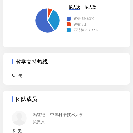
按人次
按人数
优秀
59.63
%
达标
7
%
不达标
33.37
%
教学支持热线
无

团队成员
冯红艳
中国科学技术大学
负责人
无
