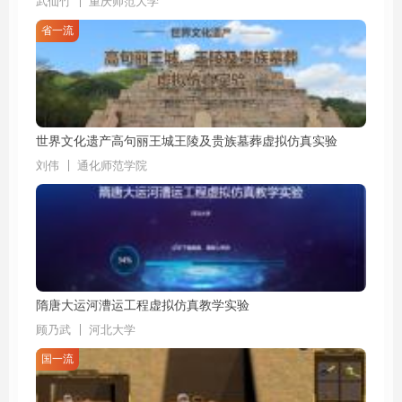
武仙竹
重庆师范大学
省一流
世界文化遗产高句丽王城王陵及贵族墓葬虚拟仿真实验
刘伟
通化师范学院
隋唐大运河漕运工程虚拟仿真教学实验
顾乃武
河北大学
国一流