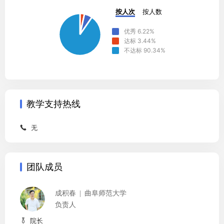
按人次
按人数
优秀
6.22
%
达标
3.44
%
不达标
90.34
%
教学支持热线
无

团队成员
成积春
曲阜师范大学
负责人
院长
