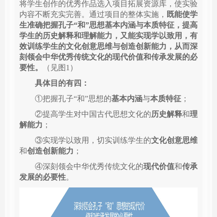
将学生创作的优秀作品选入项目拓展资源库，使实验
内容不断充实完善。
通过项目的整体实施，
既能使学
生准确把握孔子“和”思想基本内涵与本质特征，提高
学生的历史解释和理解能力，又能实现学以致用，有
效训练学生的文化创意思维与创造创新能力，从而深
刻领会中华优秀传统文化的现代价值和传承发展的必
要性。
（见图1）
具体目的有四：
①把握孔子“和”思想的
基本内涵
与
本质特征
；
②提高学生对中国古代思想文化的
历史解释
和
理
解能力
；
③实现学以致用，切实训练学生的
文化创意思维
和
创造创新能力
；
④深刻领会中华优秀传统文化的
现代价值
和
传承
发展的必要性
。