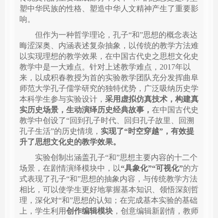
塑中华民族的性格、塑造中华人文精神产生了重要影
响。
但作为一种
哲学理论，
孔子“和”思想的
概念表达
晦涩
深奥、
内涵表述
复杂
抽象
，
以传统的教学方法难
以实现理想的教学效果，在中国古代史之思想文化史
教学中
是一大
难点
。
针对上述教学难点，2017年以
来，以成积春教授为首的实验教学团队充分发挥曲阜
师范大学孔子儒学研究的独特优势，广泛吸纳历史学
本科
学生参与实验设计，
采用虚拟仿真技术，构建真
实历史场景，生动演绎历史经典故事，
在中国古代史
教学中创设了
“回到孔子时代、回归孔子故里、回溯
孔子生活”的历史情境，
实现了“时空穿越”，有效提
升了思想文化史的教学效果。
实验
创制出涵盖孔子“和”思想主要
内容
的十二个
场景，
在剧情演绎模块中，以
“具象化”“可视化”
的方
式表现了孔子“和”思想的抽象内容，与传统教学方法
相比，可以使学生更好地掌握基本知识、领悟深刻哲
理，深化对“和”思想的认知；在完成基本实验的基础
上，学生利用
创作编辑模块
，创意编辑新剧情，教师