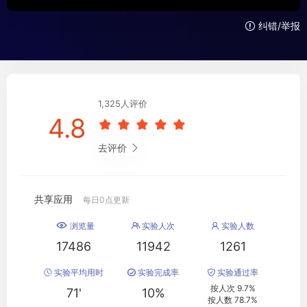
纠错/举报

1
,
325人评价
4.8





去评价

共享应用
每日0点更新
浏览量
实验人次
实验人数



17486
11942
1261
实验平均用时
实验完成率
实验通过率



按人次 9.7%
71'
10%
按人数 78.7%